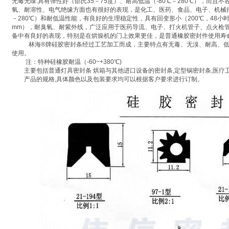
无毒无味.具有弹性好（邵氏35－75度）、耐高低温（-80℃－280℃），而
氧、耐溶性、电气绝缘方面也有很好的表现，是化工、医药、食品、电子、机械行
－280℃）和耐低温性能，有良好的生理稳定性，具有回变形小（200℃，48小时
mm），耐臭氧、耐紫外线，广泛应用于医药导流、电子、打火机管子、点火枪
备中有良好的表现，特别是在烘燥机的门上效果更佳，是普通橡胶密封件使用寿
林海®牌硅胶密封条经过工艺加工而成，主要特点有无毒、无溴、耐高、低温（-
使用。
注：特种硅橡胶耐温（-60~+380℃)
主要包括普通灯具密封条 烘箱与其他进口设备的密封条,定型锅密封条,医疗
产品的规格,具体颜色以及包装要求均可以根据客户要求进行订制。