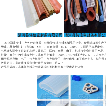
本公司是专业生产各种硅橡胶、硅橡胶海绵密封条制品的企业。使用硅橡胶生产的
无味。具有弹性好（邵氿5＿5度）、耐高低温＿80℃－280℃），而且不容易老
气绝缘方面也有很好的表现，是化工、医药、食品、电子、机械行业密封件的产品。制
性能，有良好的生理稳定性，具有回变形小（200℃，48小时不大亿0％），击穿电
用于医药导流、电子、打火机管子、点火枪管子、电线电缆..加工成密封条、法兰
效果更佳，是普通橡胶密封件使用寿命的三倍以上。
产品的规格，具体颜色以及包装要求均可以根据客户要求进行订制