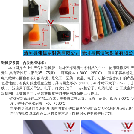
硅橡胶条管（含发泡海绵条）
本公司是专业生产各种硅橡胶、硅橡胶海绵密封条制品的企业。使用硅橡胶生产
无味.具有弹性好（邵氏35－75度）、耐高低温（-80℃－280℃），而且不容易
电气绝缘方面也有很好的表现，是化工、医药、食品、电子、机械行业密封件的产品。
低温性能，有良好的生理稳定性，具有回变形小（200℃，48小时不大于50％），击
线，广泛应用于医药导流、电子、打火机管子、点火枪管子、电线电缆…加工成密封
燥机的门上效果更佳，是普通橡胶密封件使用寿命的三倍以上。
硅胶密封条经过工艺加工而成，主要特点有无毒、无溴、耐高、低温（-60℃~30
注：特种硅橡胶耐温（-60~+380℃)
主要包括普通灯具密封条 烘箱与其他进口设备的密封条,定型锅密封条,医疗卫
产品的规格,具体颜色以及包装要求均可以根据客户要求进行订制。